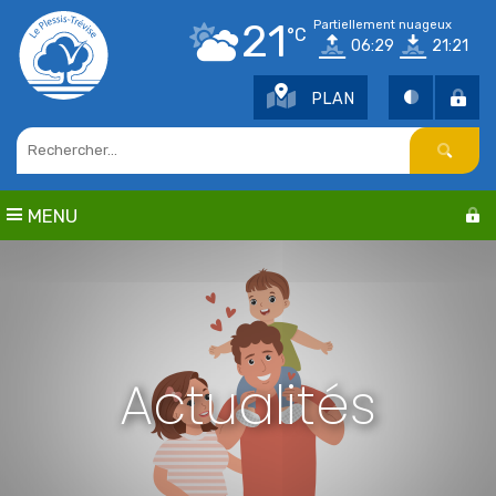
Points d'intérêt
21
Partiellement nuageux
°C
06:29
21:21
Parcs et jardins
Services publics
PLAN
Culture
Cimetière / Eglise
Petite enfance
Seniors
MENU
Sports
Centres de loisirs
Education
Actualités