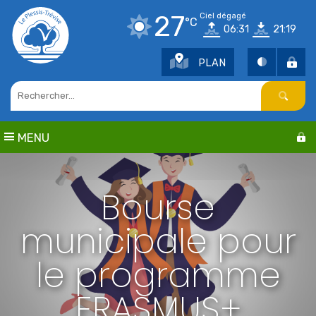
Points d'intérêt
27
Ciel dégagé
°C
06:31
21:19
Parcs et jardins
Services publics
PLAN
Culture
Cimetière / Eglise
Petite enfance
Seniors
MENU
Sports
Centres de loisirs
Education
Bourse
municipale pour
le programme
ERASMUS+