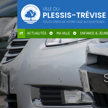
Points d'intérêt
VILLE DU
PLESSIS-TRÉVISE
Parcs et jardins
Services publics
TOUTE L'INFO DE VOTRE VILLE AU QUOTIDIEN
Culture
Cimetière / Eglise
ACTUALITÉS
MA VILLE
ENFANCE & JEUN
Petite enfance
Seniors
Sports
Centres de loisirs
Education