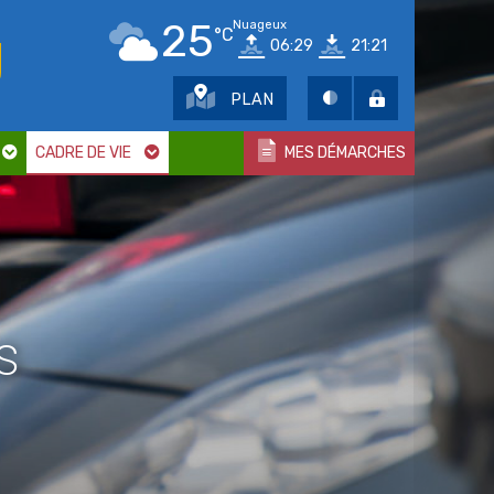
25
Nuageux
°C
06:29
21:21
PLAN
CADRE DE VIE
MES DÉMARCHES
s