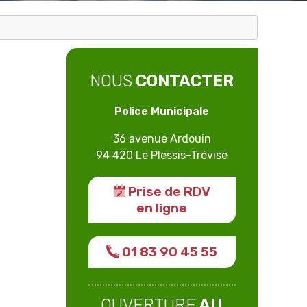
NOUS
CONTACTER
Police Municipale
36 avenue Ardouin
94 420 Le Plessis-Trévise
Prise de RDV
en ligne
01 83 90 45 55
OUVERTURE
AU