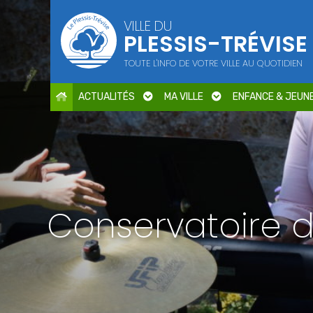
Points d'intérêt
VILLE DU
PLESSIS-TRÉVISE
Parcs et jardins
Services publics
TOUTE L'INFO DE VOTRE VILLE AU QUOTIDIEN
Culture
Cimetière / Eglise
ACTUALITÉS
MA VILLE
ENFANCE & JEUN
Petite enfance
Seniors
Sports
Centres de loisirs
Education
Conservatoire d