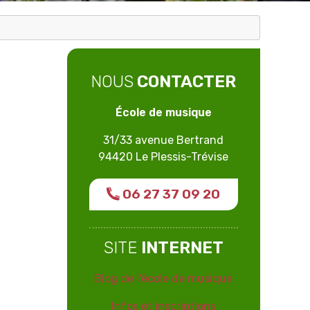
NOUS
CONTACTER
École de musique
31/33 avenue Bertrand
94420 Le Plessis-Trévise
06 27 37 09 20
SITE
INTERNET
Blog de l'école de musique
Infos et inscriptions