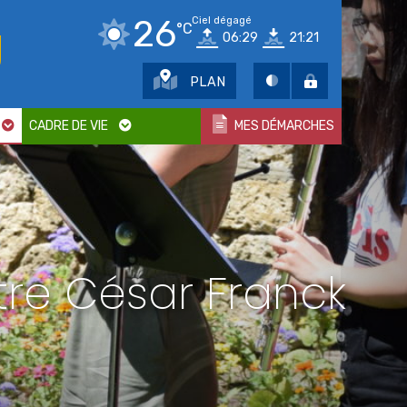
26
Ciel dégagé
°C
06:29
21:21
PLAN
CADRE DE VIE
MES DÉMARCHES
tre César Franck