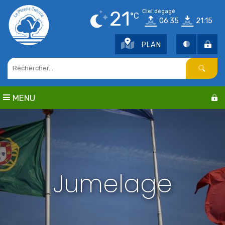
Points d'intérêt
21
Ciel dégagé
°C
06:35
21:15
Parcs et jardins
Services publics
PLAN
Culture
Cimetière / Eglise
Petite enfance
Seniors
MENU
Sports
Centres de loisirs
Education
Jumelage