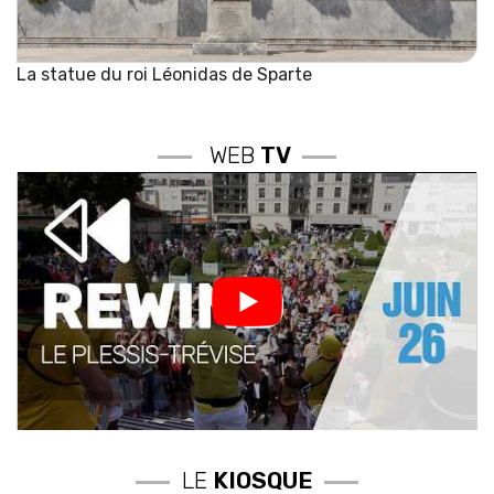
La statue du roi Léonidas de Sparte
WEB
TV
LE
KIOSQUE