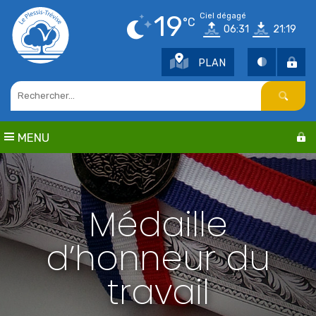
Points d'intérêt
19
Ciel dégagé
°C
06:31
21:19
Parcs et jardins
Services publics
PLAN
Culture
Cimetière / Eglise
Petite enfance
Seniors
MENU
Sports
Centres de loisirs
Education
Médaille
d’honneur du
travail