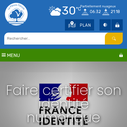
Points d'intérêt
30
Partiellement nuageux
°C
06:32
21:18
Parcs et jardins
Services publics
PLAN
Culture
Cimetière / Eglise
Petite enfance
Seniors
MENU
Sports
Centres de loisirs
Education
Faire certifier son
identité
numérique