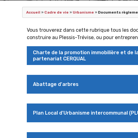
Accueil
»
Cadre de vie
»
Urbanisme
»
Documents règleme
Vous trouverez dans cette rubrique tous les do
construire au Plessis-Trévise, ou pour entrepre
Charte de la promotion immobilière et de l
partenariat CERQUAL
Abattage d'arbres
Plan Local d'Urbanisme intercommunal (PL