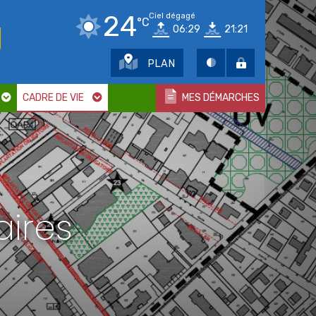
24
Ciel dégagé
°C
06:29
21:21
PLAN
CADRE DE VIE
MES DÉMARCHES
ires