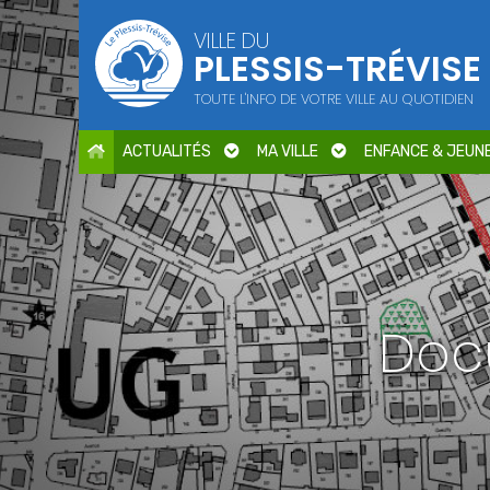
Points d'intérêt
VILLE DU
PLESSIS-TRÉVISE
Parcs et jardins
Services publics
TOUTE L'INFO DE VOTRE VILLE AU QUOTIDIEN
Culture
Cimetière / Eglise
ACTUALITÉS
MA VILLE
ENFANCE & JEUN
Petite enfance
Seniors
Sports
Centres de loisirs
Education
Doc