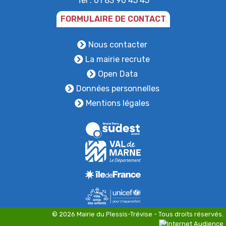
Tél : 01 83 90 45 45
FORMULAIRE DE CONTACT
Nous contacter
La mairie recrute
Open Data
Données personnelles
Mentions légales
+
−
© 2026 Mairie du Plessis-Trévise - Tous droits réservés.