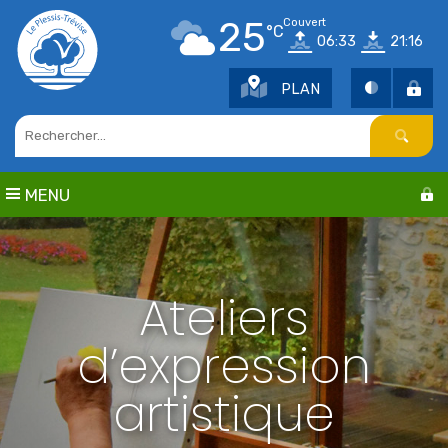
Points d'intérêt
25
Couvert
°C
06:33
21:16
Parcs et jardins
Services publics
PLAN
Culture
Cimetière / Eglise
Petite enfance
Seniors
MENU
Sports
Centres de loisirs
Education
Ateliers
d’expression
artistique