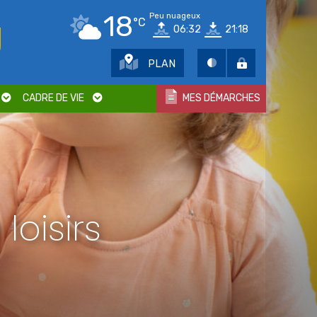
18
Peu nuageux
°C
06:32
21:18
PLAN
CADRE DE VIE
MES DÉMARCHES
loisirs