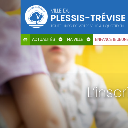
Points d'intérêt
VILLE DU
PLESSIS-TRÉVISE
Parcs et jardins
Services publics
TOUTE L'INFO DE VOTRE VILLE AU QUOTIDIEN
Culture
Cimetière / Eglise
ACTUALITÉS
MA VILLE
ENFANCE & JEUN
Petite enfance
Seniors
Sports
Centres de loisirs
Education
L’insc