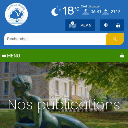
Points d'intérêt
18
Ciel dégagé
°C
06:31
21:19
Parcs et jardins
Services publics
PLAN
Culture
Cimetière / Eglise
Petite enfance
Seniors
MENU
Sports
Centres de loisirs
Education
Nos publications