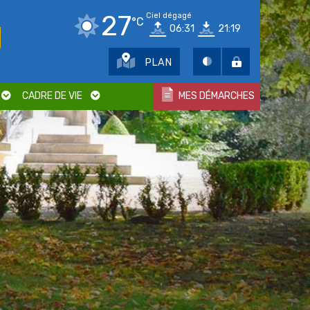
27
Ciel dégagé
°C
06:31
21:19
PLAN
CADRE DE VIE
MES DÉMARCHES