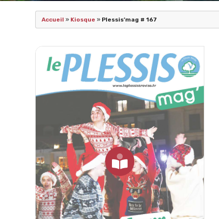
Accueil
»
Kiosque
»
Plessis’mag # 167