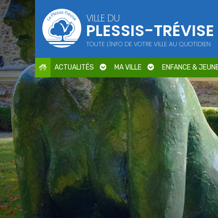
Points d'intérêt
VILLE DU
PLESSIS-TRÉVISE
Parcs et jardins
Services publics
TOUTE L'INFO DE VOTRE VILLE AU QUOTIDIEN
Culture
Cimetière / Eglise
ACTUALITÉS
MA VILLE
ENFANCE & JEUN
Petite enfance
Seniors
Sports
Centres de loisirs
Education